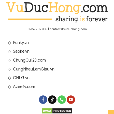
0986 209 305
|
contact@vuduchong.com
◇
Funky.vn
◇
Saoke.vn
◇
ChungCu123.com
◇
CungNhauLamGiau.vn
◇
CNLG.vn
◇
Azeefy.com