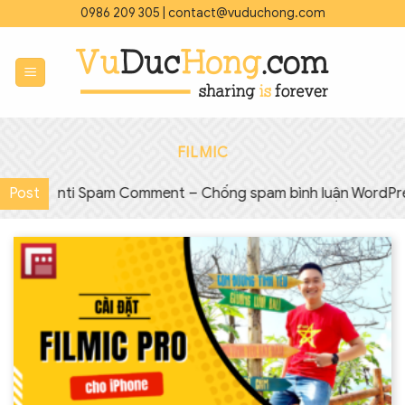
Bỏ
0986 209 305
|
contact@vuduchong.com
qua
nội
dung
FILMIC
ugin Anti Spam Comment – Chống spam bình luận WordPress
Post