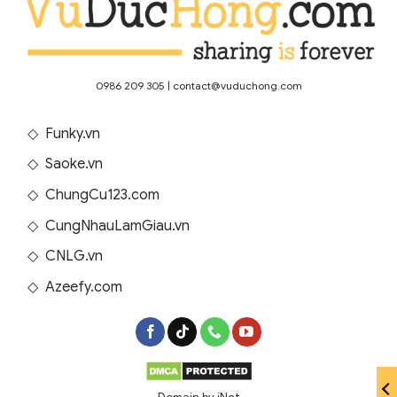
0986 209 305
|
contact@vuduchong.com
◇
Funky.vn
◇
Saoke.vn
◇
ChungCu123.com
◇
CungNhauLamGiau.vn
◇
CNLG.vn
◇
Azeefy.com