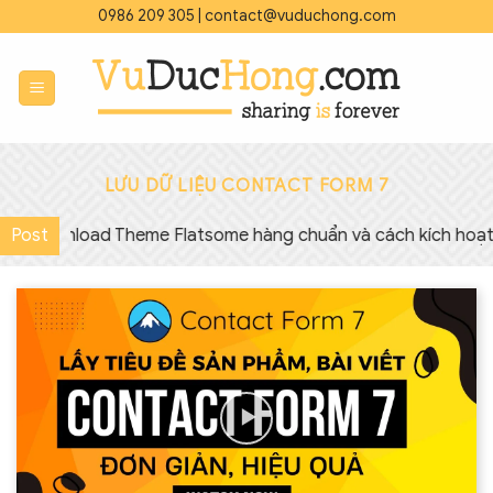
Bỏ
0986 209 305
|
contact@vuduchong.com
qua
nội
dung
LƯU DỮ LIỆU CONTACT FORM 7
◇
Download Theme Flatsome hàng chuẩn và cách kích hoạt (up
Post