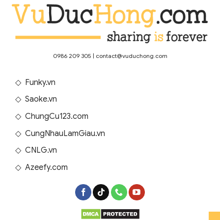
0986 209 305
|
contact@vuduchong.com
◇
Funky.vn
◇
Saoke.vn
◇
ChungCu123.com
◇
CungNhauLamGiau.vn
◇
CNLG.vn
◇
Azeefy.com