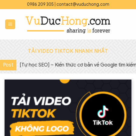
Bỏ
0986 209 305
|
contact@vuduchong.com
qua
nội
dung
TẢI VIDEO TIKTOK NHANH NHẤT
Post
◇
[Tự học SEO] – Kiến thức cơ bản về Google tìm kiếm