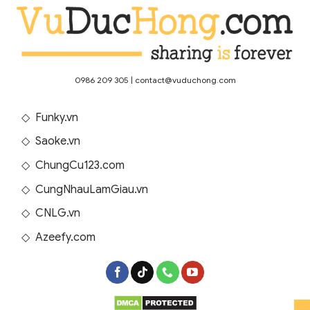
0986 209 305
|
contact@vuduchong.com
◇
Funky.vn
◇
Saoke.vn
◇
ChungCu123.com
◇
CungNhauLamGiau.vn
◇
CNLG.vn
◇
Azeefy.com