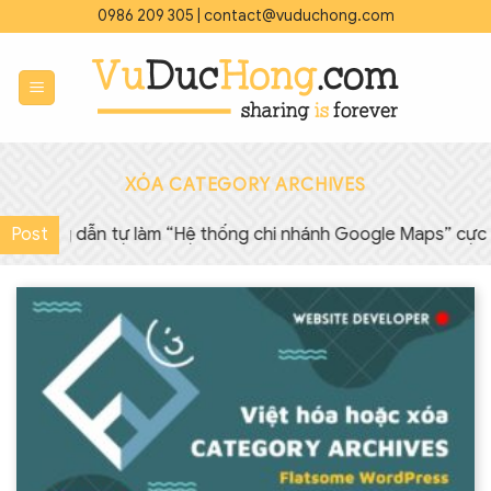
Bỏ
0986 209 305
|
contact@vuduchong.com
qua
nội
dung
XÓA CATEGORY ARCHIVES
Hướng dẫn tự làm “Hệ thống chi nhánh Google Maps” cực kỳ
Post