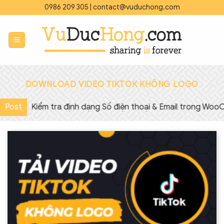
Bỏ
0986 209 305
|
contact@vuduchong.com
qua
nội
dung
DOWNLOAD VIDEO TIKTOK KHÔNG LOGO
Post
◇
Kiểm tra định dạng Số điện thoại & Email trong WooC