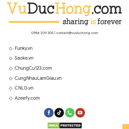
0986 209 305
|
contact@vuduchong.com
◇
Funky.vn
◇
Saoke.vn
◇
ChungCu123.com
◇
CungNhauLamGiau.vn
◇
CNLG.vn
◇
Azeefy.com