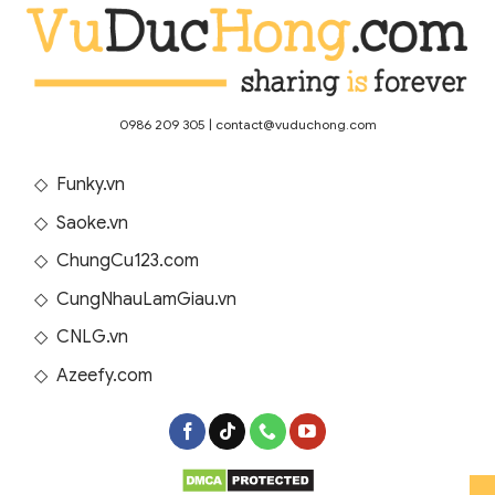
0986 209 305
|
contact@vuduchong.com
◇
Funky.vn
◇
Saoke.vn
◇
ChungCu123.com
◇
CungNhauLamGiau.vn
◇
CNLG.vn
◇
Azeefy.com