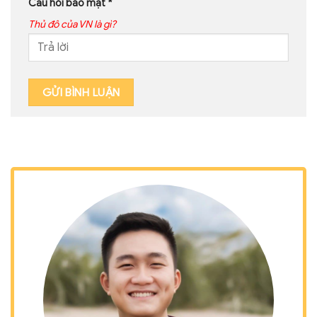
Câu hỏi bảo mật
*
Thủ đô của VN là gì?