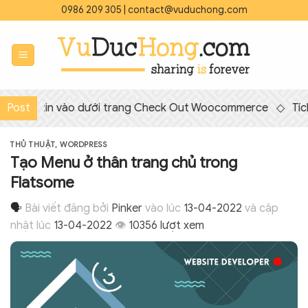
Bỏ
0986 209 305
|
contact@vuduchong.com
qua
nội
dung
 tin vào dưới trang Check Out Woocommerce
Post
◇
Tích hợp
THỦ THUẬT
,
WORDPRESS
Tạo Menu ở thân trang chủ trong
Flatsome
🗣
Bài viết đăng bởi
Pinker
vào lúc
13-04-2022
và cập
nhật lúc
13-04-2022
👁
10356 lượt xem