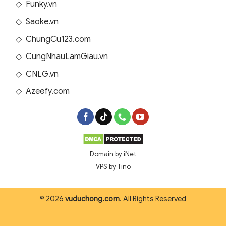
◇
Funky.vn
◇
Saoke.vn
◇
ChungCu123.com
◇
CungNhauLamGiau.vn
◇
CNLG.vn
◇
Azeefy.com
Domain by iNet
VPS by Tino
© 2026
vuduchong.com
. All Rights Reserved