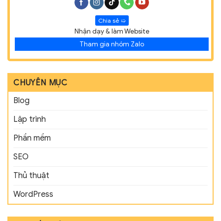
Chia sẻ ➯
Nhận dạy & làm Website
Tham gia nhóm Zalo
CHUYÊN MỤC
Blog
Lập trình
Phần mềm
SEO
Thủ thuật
WordPress