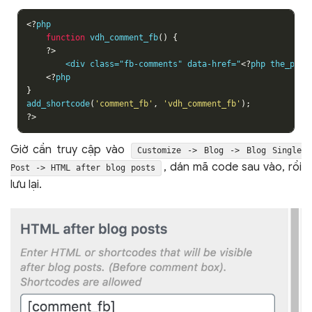
<?
php

function
 vdh_comment_fb
()
{
?>
        <div class="fb-comments" data-href="
<?
php the_perm
<?
}
add_shortcode
(
'comment_fb'
,
'vdh_comment_fb'
);
?>
Giờ cần truy cập vào
Customize -> Blog -> Blog Single
, dán mã code sau vào, rồi
Post -> HTML after blog posts
lưu lại.