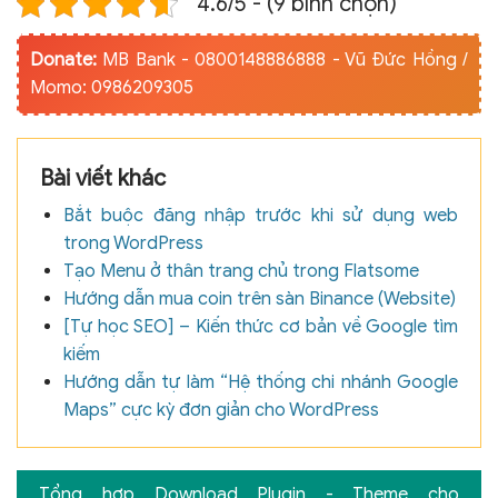
4.6/5 - (9 bình chọn)
Donate:
MB Bank - 0800148886888 - Vũ Đức Hồng /
Momo: 0986209305
Bài viết khác
Bắt buộc đăng nhập trước khi sử dụng web
trong WordPress
Tạo Menu ở thân trang chủ trong Flatsome
Hướng dẫn mua coin trên sàn Binance (Website)
[Tự học SEO] – Kiến thức cơ bản về Google tìm
kiếm
Hướng dẫn tự làm “Hệ thống chi nhánh Google
Maps” cực kỳ đơn giản cho WordPress
Tổng hợp Download Plugin - Theme cho