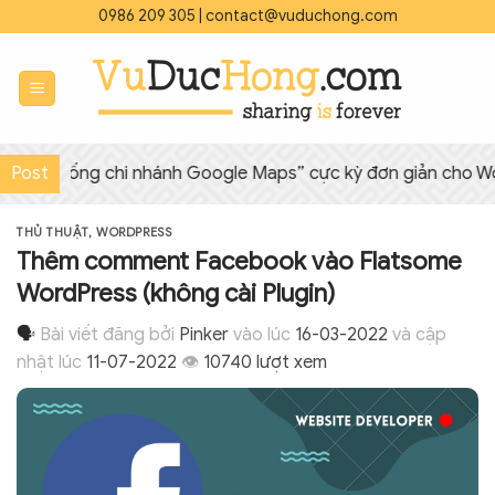
Bỏ
0986 209 305
|
contact@vuduchong.com
qua
nội
dung
hống chi nhánh Google Maps” cực kỳ đơn giản cho WordPres
Post
THỦ THUẬT
,
WORDPRESS
Thêm comment Facebook vào Flatsome
WordPress (không cài Plugin)
🗣
Bài viết đăng bởi
Pinker
vào lúc
16-03-2022
và cập
nhật lúc
11-07-2022
👁
10740 lượt xem