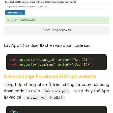
Find Facebook Id
Lấy App ID và User ID chèn vào đoạn code sau:
<meta
property
=
"fb:app_id"
content
=
"{App ID}"
/>
<meta
property
=
"fb:admins"
content
=
"{User ID}"
/>
Dán mã Script Facebook SDK vào website
Tổng hợp những phần ở trên, chúng ta copy nội dung
đoạn code sau vào
. Lưu ý thay thế App
functions.php
ID vào cả
function vdh_fb_sdk()
<?