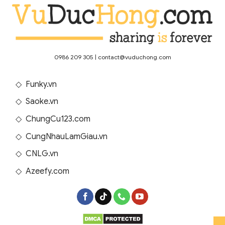
0986 209 305
|
contact@vuduchong.com
◇
Funky.vn
◇
Saoke.vn
◇
ChungCu123.com
◇
CungNhauLamGiau.vn
◇
CNLG.vn
◇
Azeefy.com