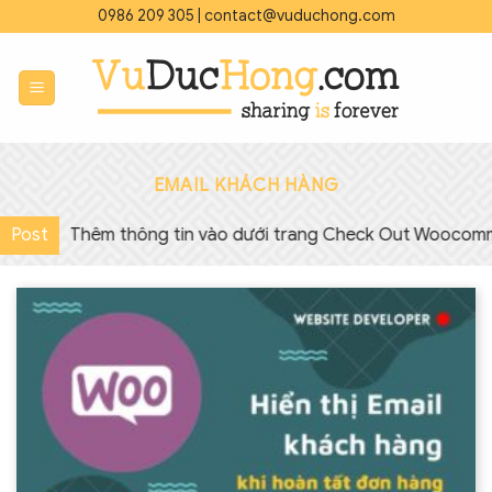
Bỏ
0986 209 305
|
contact@vuduchong.com
qua
nội
dung
EMAIL KHÁCH HÀNG
Post
◇
Thêm thông tin vào dưới trang Check Out Woocomme