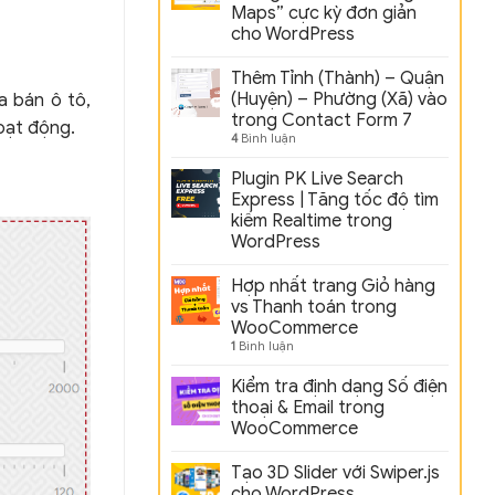
Maps” cực kỳ đơn giản
cho WordPress
Thêm Tỉnh (Thành) – Quận
(Huyện) – Phường (Xã) vào
a bán ô tô,
trong Contact Form 7
hoạt động.
4
Bình luận
Plugin PK Live Search
Express | Tăng tốc độ tìm
kiếm Realtime trong
WordPress
Hợp nhất trang Giỏ hàng
vs Thanh toán trong
WooCommerce
1
Bình luận
Kiểm tra định dạng Số điện
thoại & Email trong
WooCommerce
Tạo 3D Slider với Swiper.js
cho WordPress