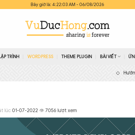
Bây giờ là: 4:22:04 AM - 06/08/2026
LẬP TRÌNH
WORDPRESS
THEME PLUGIN
BÀI VIẾT
ỨN
◇
Hướng dẫn ghi đè
t lúc
01-07-2022
👁
7056 lượt xem