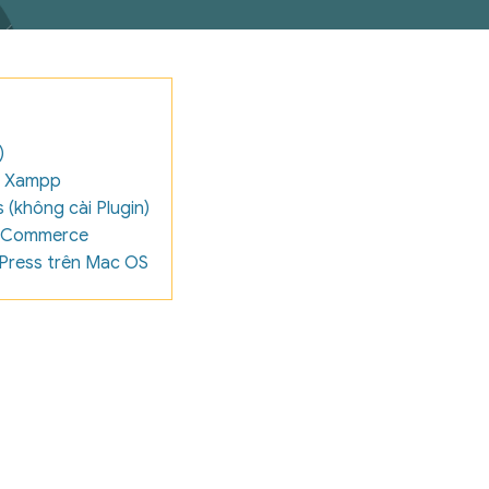
)
ng Xampp
không cài Plugin)
WooCommerce
dPress trên Mac OS