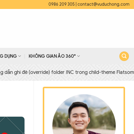
0986 209 305
|
contact@vuduchong.com
G DỤNG
KHÔNG GIAN ẢO 360°
 (override) folder INC trong child-theme Flatsome
◇
Hướng