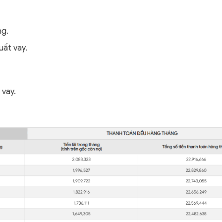
ng.
suất vay.
 vay.