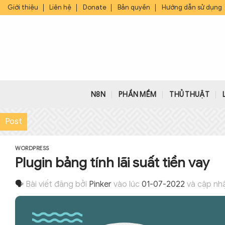
Bỏ
Giới thiệu
Liên hệ
Donate
Bản quyền
Hướng dẫn sử dụng
qua
nội
dung
N8N
PHẦN MỀM
THỦ THUẬT
Post
WORDPRESS
Plugin bảng tính lãi suất tiền vay
🗣
Bài viết đăng bởi
Pinker
vào lúc
01-07-2022
và cập nhậ