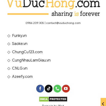
0986 209 305
|
contact@vuduchong.com
◇
Funky.vn
◇
Saoke.vn
◇
ChungCu123.com
◇
CungNhauLamGiau.vn
◇
CNLG.vn
◇
Azeefy.com