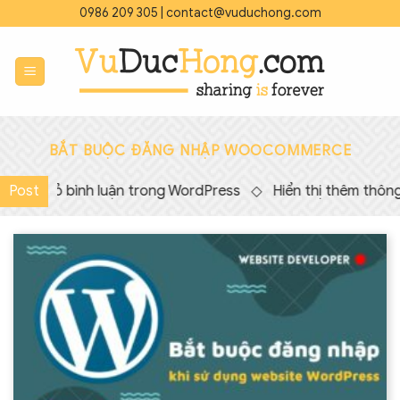
Bỏ
0986 209 305
|
contact@vuduchong.com
qua
nội
dung
BẮT BUỘC ĐĂNG NHẬP WOOCOMMERCE
Loại bỏ bình luận trong WordPress
Post
◇
Hiển thị thêm thông 