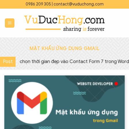
Bỏ
0986 209 305
|
contact@vuduchong.com
qua
nội
dung
MẬT KHẨU ỨNG DỤNG GMAIL
 phần chọn thời gian đẹp vào Contact Form 7 trong WordPr
Post