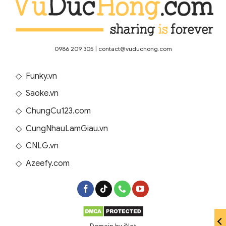
0986 209 305
|
contact@vuduchong.com
◇
Funky.vn
◇
Saoke.vn
◇
ChungCu123.com
◇
CungNhauLamGiau.vn
◇
CNLG.vn
◇
Azeefy.com