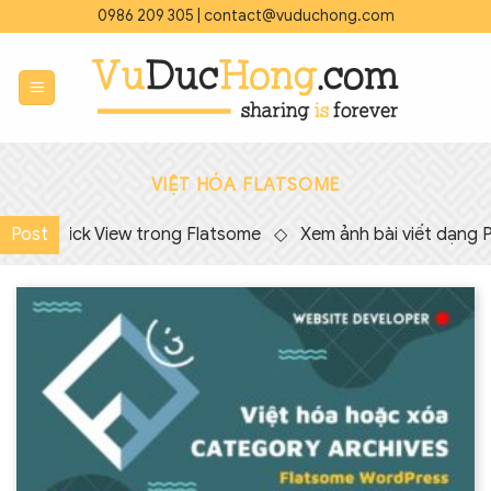
Bỏ
0986 209 305
|
contact@vuduchong.com
qua
nội
dung
VIỆT HÓA FLATSOME
chữ Quick View trong Flatsome
Post
◇
Xem ảnh bài viết dạng P