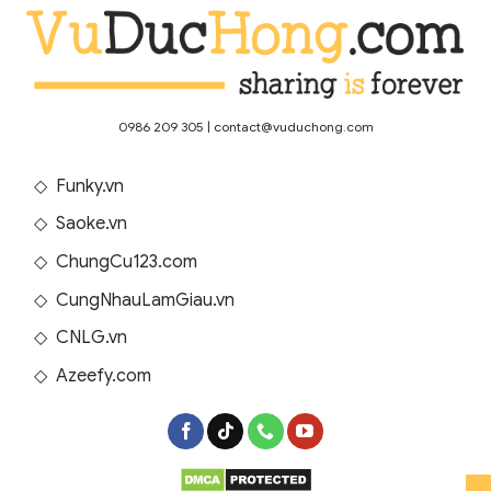
0986 209 305
|
contact@vuduchong.com
◇
Funky.vn
◇
Saoke.vn
◇
ChungCu123.com
◇
CungNhauLamGiau.vn
◇
CNLG.vn
◇
Azeefy.com